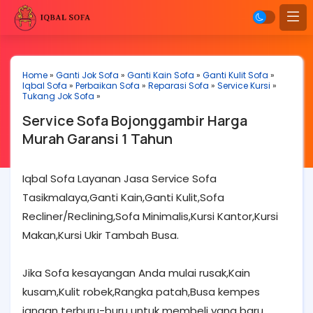
Home
»
Ganti Jok Sofa
»
Ganti Kain Sofa
»
Ganti Kulit Sofa
»
Iqbal Sofa
»
Perbaikan Sofa
»
Reparasi Sofa
»
Service Kursi
»
Tukang Jok Sofa
»
Service Sofa Bojonggambir Harga
Murah Garansi 1 Tahun
Iqbal Sofa Layanan Jasa Service Sofa
Tasikmalaya,Ganti Kain,Ganti Kulit,Sofa
Recliner/Reclining,Sofa Minimalis,Kursi Kantor,Kursi
Makan,Kursi Ukir Tambah Busa.
Jika Sofa kesayangan Anda mulai rusak,Kain
kusam,Kulit robek,Rangka patah,Busa kempes
jangan terburu-buru untuk membeli yang baru.