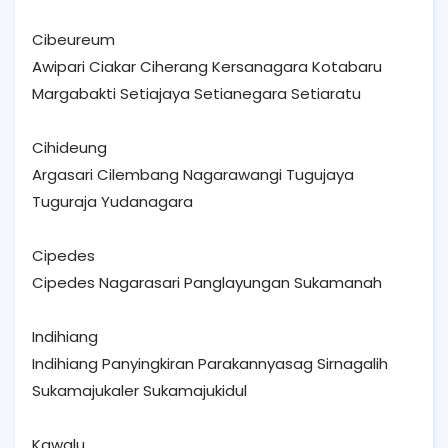
Cibeureum
Awipari Ciakar Ciherang Kersanagara Kotabaru
Margabakti Setiajaya Setianegara Setiaratu
Cihideung
Argasari Cilembang Nagarawangi Tugujaya
Tuguraja Yudanagara
Cipedes
Cipedes Nagarasari Panglayungan Sukamanah
Indihiang
Indihiang Panyingkiran Parakannyasag Sirnagalih
Sukamajukaler Sukamajukidul
Kawalu