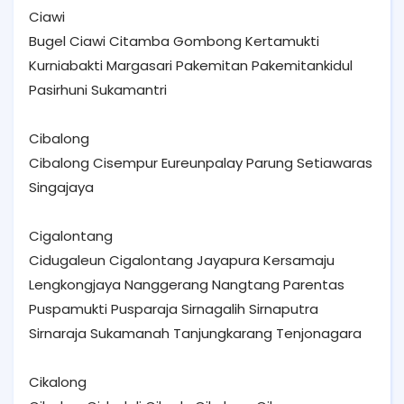
Ciawi
Bugel Ciawi Citamba Gombong Kertamukti
Kurniabakti Margasari Pakemitan Pakemitankidul
Pasirhuni Sukamantri
Cibalong
Cibalong Cisempur Eureunpalay Parung Setiawaras
Singajaya
Cigalontang
Cidugaleun Cigalontang Jayapura Kersamaju
Lengkongjaya Nanggerang Nangtang Parentas
Puspamukti Pusparaja Sirnagalih Sirnaputra
Sirnaraja Sukamanah Tanjungkarang Tenjonagara
Cikalong