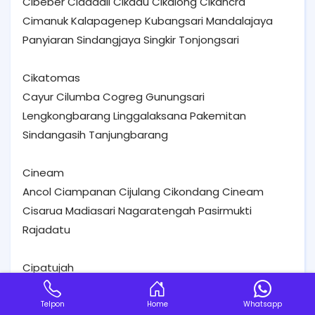
Cibeber Cidadali Cikadu Cikalong Cikancra
Cimanuk Kalapagenep Kubangsari Mandalajaya
Panyiaran Sindangjaya Singkir Tonjongsari
Cikatomas
Cayur Cilumba Cogreg Gunungsari
Lengkongbarang Linggalaksana Pakemitan
Sindangasih Tanjungbarang
Cineam
Ancol Ciampanan Cijulang Cikondang Cineam
Cisarua Madiasari Nagaratengah Pasirmukti
Rajadatu
Cipatujah
Bantarkalong Ciandum Ciheras Cikawungading
Cipanas Cipatujah Darawati Kertasari Nagrog
Telpon
Home
Whatsapp