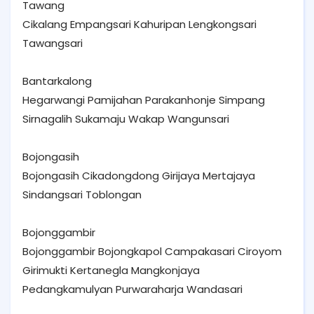
Tawang
Cikalang Empangsari Kahuripan Lengkongsari
Tawangsari
Bantarkalong
Hegarwangi Pamijahan Parakanhonje Simpang
Sirnagalih Sukamaju Wakap Wangunsari
Bojongasih
Bojongasih Cikadongdong Girijaya Mertajaya
Sindangsari Toblongan
Bojonggambir
Bojonggambir Bojongkapol Campakasari Ciroyom
Girimukti Kertanegla Mangkonjaya
Pedangkamulyan Purwaraharja Wandasari