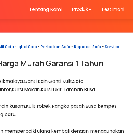
Tentang Kami
Produk
Testimoni
lit Sofa
»
Iqbal Sofa
»
Perbaikan Sofa
»
Reparasi Sofa
»
Service
Harga Murah Garansi 1 Tahun
ikmalaya,Ganti Kain,Ganti Kulit,Sofa
Kantor,Kursi Makan,Kursi Ukir Tambah Busa.
,Kain kusam,Kulit robek,Rangka patah,Busa kempes
g baru.
alah memperbaiki ulang kembali dengan menggunakan