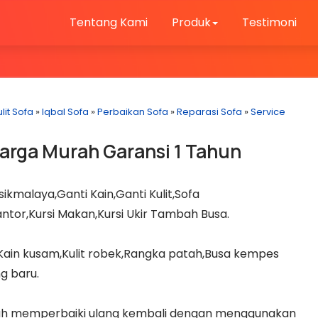
Tentang Kami
Produk
Testimoni
lit Sofa
»
Iqbal Sofa
»
Perbaikan Sofa
»
Reparasi Sofa
»
Service
arga Murah Garansi 1 Tahun
ikmalaya,Ganti Kain,Ganti Kulit,Sofa
Kantor,Kursi Makan,Kursi Ukir Tambah Busa.
,Kain kusam,Kulit robek,Rangka patah,Busa kempes
g baru.
alah memperbaiki ulang kembali dengan menggunakan