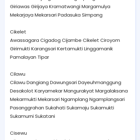
Giriawas Girijaya Kramatwangi Margamulya
Mekarjaya Mekarsari Padasuka Simpang
Cikelet
Awassagara Cigadog Cijambe Cikelet Ciroyom
Girimukti Karangsari Kertamukti Linggamanik
Pamalayan Tipar
Cilawu
Cilawu Dangiang Dawungsari Dayeuhmanggung
Desakolot Karyamekar Mangurakyat Margalaksana
Mekarmukti Mekarsari Ngamplang Ngamplangsari
Pasanggrahan Sukahati Sukamaju Sukamukti
Sukamurni Sukatani
Cisewu