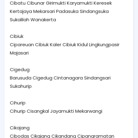
Cibatu Cibunar Girimukti Karyamukti Keresek
Kertajaya Mekarsari Padasuka Sindangsuka
Sukalilah Wanakerta
Cibiuk
Cipareuan Cibiuk Kaler Cibiuk Kidul Lingkungpasir
Majasari
Cigedug
Barusuda Cigedug Cintanagara Sindangsari
Sukahurip
Cihurip
Cihurip Cisangkal Jayamukti Mekarwangi
Cikajang
Cibodas Cikajang Cikandang Cipangramatan