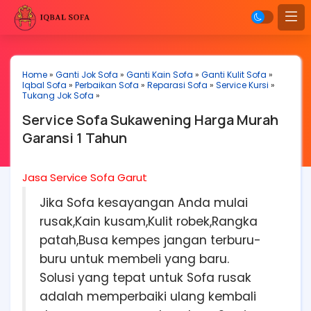
Home
»
Ganti Jok Sofa
»
Ganti Kain Sofa
»
Ganti Kulit Sofa
»
Iqbal Sofa
»
Perbaikan Sofa
»
Reparasi Sofa
»
Service Kursi
»
Tukang Jok Sofa
»
Service Sofa Sukawening Harga Murah
Garansi 1 Tahun
Jasa Service Sofa Garut
Jika Sofa kesayangan Anda mulai
rusak,Kain kusam,Kulit robek,Rangka
patah,Busa kempes jangan terburu-
buru untuk membeli yang baru.
Solusi yang tepat untuk Sofa rusak
adalah memperbaiki ulang kembali