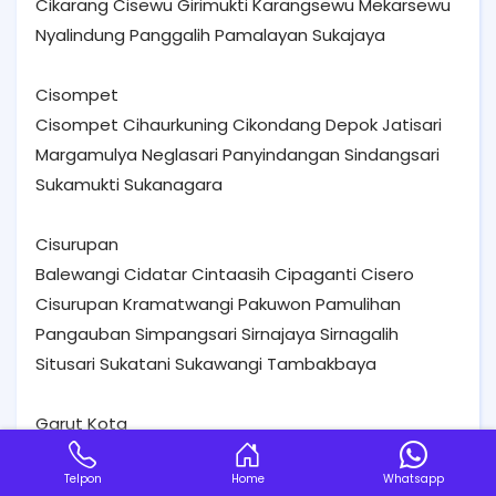
Cikarang Cisewu Girimukti Karangsewu Mekarsewu
Nyalindung Panggalih Pamalayan Sukajaya
Cisompet
Cisompet Cihaurkuning Cikondang Depok Jatisari
Margamulya Neglasari Panyindangan Sindangsari
Sukamukti Sukanagara
Cisurupan
Balewangi Cidatar Cintaasih Cipaganti Cisero
Cisurupan Kramatwangi Pakuwon Pamulihan
Pangauban Simpangsari Sirnajaya Sirnagalih
Situsari Sukatani Sukawangi Tambakbaya
Garut Kota
Cimuncang Ciwalen Kota Kulon Kota Wetan
Telpon
Home
Whatsapp
Margawati Muara Sanding Pakuwon Paminggir