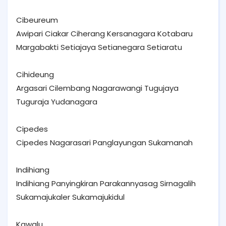
Cibeureum
Awipari Ciakar Ciherang Kersanagara Kotabaru
Margabakti Setiajaya Setianegara Setiaratu
Cihideung
Argasari Cilembang Nagarawangi Tugujaya
Tuguraja Yudanagara
Cipedes
Cipedes Nagarasari Panglayungan Sukamanah
Indihiang
Indihiang Panyingkiran Parakannyasag Sirnagalih
Sukamajukaler Sukamajukidul
Kawalu