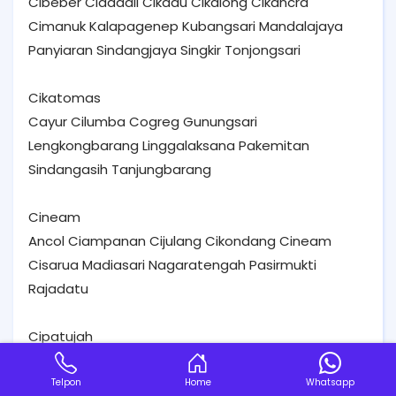
Cibeber Cidadali Cikadu Cikalong Cikancra
Cimanuk Kalapagenep Kubangsari Mandalajaya
Panyiaran Sindangjaya Singkir Tonjongsari
Cikatomas
Cayur Cilumba Cogreg Gunungsari
Lengkongbarang Linggalaksana Pakemitan
Sindangasih Tanjungbarang
Cineam
Ancol Ciampanan Cijulang Cikondang Cineam
Cisarua Madiasari Nagaratengah Pasirmukti
Rajadatu
Cipatujah
Bantarkalong Ciandum Ciheras Cikawungading
Cipanas Cipatujah Darawati Kertasari Nagrog
Telpon
Home
Whatsapp