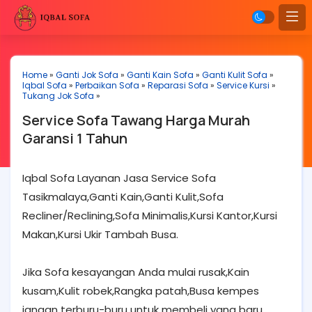
Home
»
Ganti Jok Sofa
»
Ganti Kain Sofa
»
Ganti Kulit Sofa
»
Iqbal Sofa
»
Perbaikan Sofa
»
Reparasi Sofa
»
Service Kursi
»
Tukang Jok Sofa
»
Service Sofa Tawang Harga Murah
Garansi 1 Tahun
Iqbal Sofa Layanan Jasa Service Sofa
Tasikmalaya,Ganti Kain,Ganti Kulit,Sofa
Recliner/Reclining,Sofa Minimalis,Kursi Kantor,Kursi
Makan,Kursi Ukir Tambah Busa.
Jika Sofa kesayangan Anda mulai rusak,Kain
kusam,Kulit robek,Rangka patah,Busa kempes
jangan terburu-buru untuk membeli yang baru.