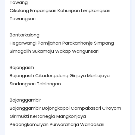
Tawang
Cikalang Empangsari Kahuripan Lengkongsari
Tawangsari
Bantarkalong
Hegarwangi Pamijahan Parakanhonje Simpang
Sirnagalih Sukamaju Wakap Wangunsari
Bojongasih
Bojongasih Cikadongdong Girijaya Mertajaya
Sindangsari Toblongan
Bojonggambir
Bojonggambir Bojongkapol Campakasari Ciroyom
Girimukti Kertanegla Mangkonjaya
Pedangkamulyan Purwaraharja Wandasari