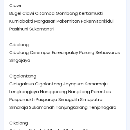
Ciawi
Bugel Ciawi Citamba Gombong Kertamukti
Kurniabakti Margasari Pakemitan Pakemitankidul
Pasirhuni Sukamantri
Cibalong
Cibalong Cisempur Eureunpalay Parung Setiawaras
Singajaya
Cigalontang
Cidugaleun Cigalontang Jayapura Kersamaju
Lengkongjaya Nanggerang Nangtang Parentas
Puspamukti Pusparaja Sirnagalih Sirnaputra
Sirnaraja Sukamanah Tanjungkarang Tenjonagara
Cikalong