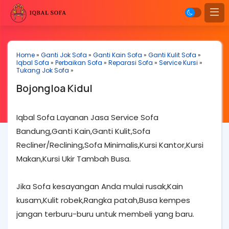
Home
»
Ganti Jok Sofa
»
Ganti Kain Sofa
»
Ganti Kulit Sofa
»
Iqbal Sofa
»
Perbaikan Sofa
»
Reparasi Sofa
»
Service Kursi
»
Tukang Jok Sofa
»
Bojongloa Kidul
Iqbal Sofa Layanan Jasa Service Sofa
Bandung,Ganti Kain,Ganti Kulit,Sofa
Recliner/Reclining,Sofa Minimalis,Kursi Kantor,Kursi
Makan,Kursi Ukir Tambah Busa.
Jika Sofa kesayangan Anda mulai rusak,Kain
kusam,Kulit robek,Rangka patah,Busa kempes
jangan terburu-buru untuk membeli yang baru.