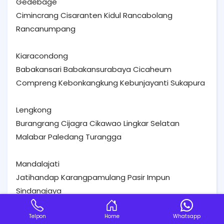
Gedebage
Cimincrang Cisaranten Kidul Rancabolang
Rancanumpang
Kiaracondong
Babakansari Babakansurabaya Cicaheum
Compreng Kebonkangkung Kebunjayanti Sukapura
Lengkong
Burangrang Cijagra Cikawao Lingkar Selatan
Malabar Paledang Turangga
Mandalajati
Jatihandap Karangpamulang Pasir Impun
Sindangjaya
Panyileukan
Telpon
Home
Whatsapp