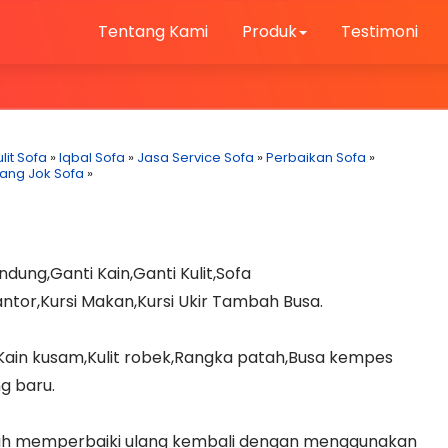
Tentang Kami
Produk
Testimoni
lit Sofa
»
Iqbal Sofa
»
Jasa Service Sofa
»
Perbaikan Sofa
»
ang Jok Sofa
»
dung,Ganti Kain,Ganti Kulit,Sofa
Kantor,Kursi Makan,Kursi Ukir Tambah Busa.
,Kain kusam,Kulit robek,Rangka patah,Busa kempes
g baru.
alah memperbaiki ulang kembali dengan menggunakan