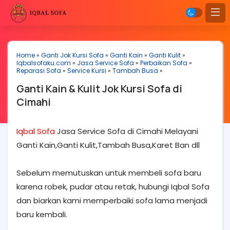
Home
»
Ganti Jok Kursi Sofa
»
Ganti Kain
»
Ganti Kulit
»
Iqbalsofaku.com
»
Jasa Service Sofa
»
Perbaikan Sofa
»
Reparasi Sofa
»
Service Kursi
»
Tambah Busa
»
Ganti Kain & Kulit Jok Kursi Sofa di
Cimahi
Iqbal Sofa
Jasa Service Sofa di Cimahi Melayani
Ganti Kain,Ganti Kulit,Tambah Busa,Karet Ban dll
Sebelum memutuskan untuk membeli sofa baru
karena robek, pudar atau retak, hubungi Iqbal Sofa
dan biarkan kami memperbaiki sofa lama menjadi
baru kembali.