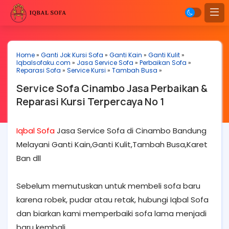
Home
»
Ganti Jok Kursi Sofa
»
Ganti Kain
»
Ganti Kulit
»
Iqbalsofaku.com
»
Jasa Service Sofa
»
Perbaikan Sofa
»
Reparasi Sofa
»
Service Kursi
»
Tambah Busa
»
Service Sofa Cinambo Jasa Perbaikan &
Reparasi Kursi Terpercaya No 1
Iqbal Sofa
Jasa Service Sofa di Cinambo Bandung
Melayani Ganti Kain,Ganti Kulit,Tambah Busa,Karet
Ban dll
Sebelum memutuskan untuk membeli sofa baru
karena robek, pudar atau retak, hubungi Iqbal Sofa
dan biarkan kami memperbaiki sofa lama menjadi
baru kembali.